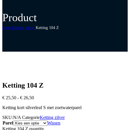
Product
Shop
Ketting zilver
Ketting 104 Z
Ketting 104 Z
Prijsklasse:
€
25,50
-
€
26,50
€ 25,50
Ketting kort silverleaf S met zoetwaterparel
tot
€ 26,50
SKU:
N/A
Categorie
Ketting zilver
Parel
Wissen
Ketting 104 Z quantity