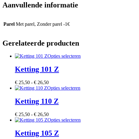
Aanvullende informatie
Parel
Met parel, Zonder parel -1€
Gerelateerde producten
Dit
Opties selecteren
product
heeft
Ketting 101 Z
meerdere
variaties.
Prijsklasse:
€
25,50
-
€
26,50
Deze
€ 25,50
Dit
Opties selecteren
optie
tot
product
kan
€ 26,50
heeft
Ketting 110 Z
gekozen
meerdere
worden
variaties.
op
Prijsklasse:
€
25,50
-
€
26,50
Deze
de
€ 25,50
Dit
Opties selecteren
optie
productpagina
tot
product
kan
€ 26,50
heeft
Ketting 105 Z
gekozen
meerdere
worden