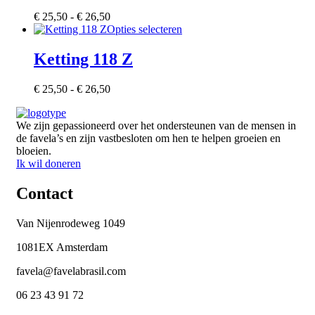
variaties.
op
Prijsklasse:
€
25,50
-
€
26,50
Deze
de
€ 25,50
Dit
Opties selecteren
optie
productpagina
tot
product
kan
€ 26,50
heeft
Ketting 118 Z
gekozen
meerdere
worden
variaties.
op
Prijsklasse:
€
25,50
-
€
26,50
Deze
de
€ 25,50
optie
productpagina
tot
kan
We zijn gepassioneerd over het ondersteunen van de mensen in
€ 26,50
gekozen
de favela’s en zijn vastbesloten om hen te helpen groeien en
worden
bloeien.
op
Ik wil doneren
de
productpagina
Contact
Van Nijenrodeweg 1049
1081EX Amsterdam
favela@favelabrasil.com
06 23 43 91 72